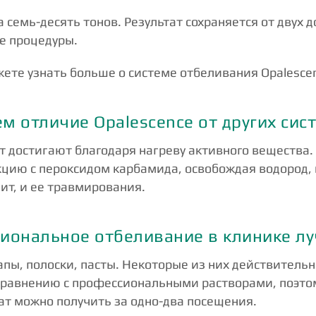
семь-десять тонов. Результат сохраняется от двух д
е процедуры.
ожете узнать больше о системе отбеливания Opalesce
ем отличие Opalescence от других сис
 достигают благодаря нагреву активного вещества
кцию с пероксидом карбамида, освобождая водород, 
чит, и ее травмирования.
иональное отбеливание в клинике л
пы, полоски, пасты. Некоторые из них действительн
 сравнению с профессиональными растворами, поэто
тат можно получить за одно-два посещения.