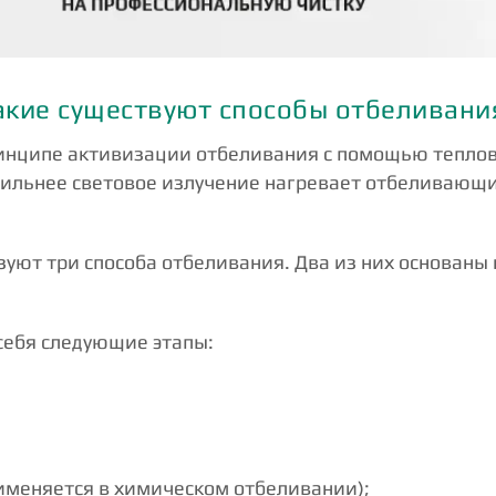
акие существуют способы отбеливани
нципе активизации отбеливания с помощью теплово
м сильнее световое излучение нагревает отбеливающи
зуют три способа отбеливания. Два из них основан
себя следующие этапы:
рименяется в химическом отбеливании);