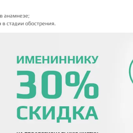
в анамнезе;
 в стадии обострения.